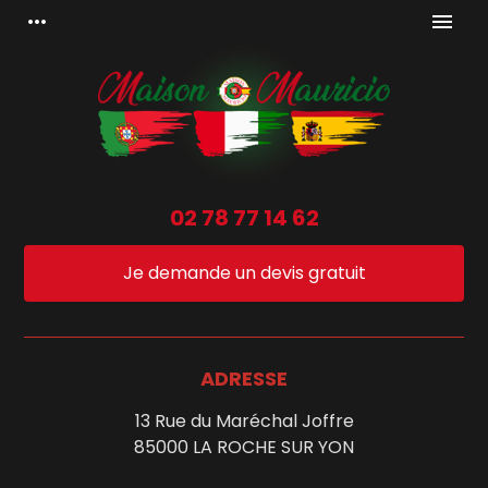
Panneau de gestion des cookies
more_horiz
menu
02 78 77 14 62
Je demande un devis gratuit
ADRESSE
13 Rue du Maréchal Joffre
85000 LA ROCHE SUR YON